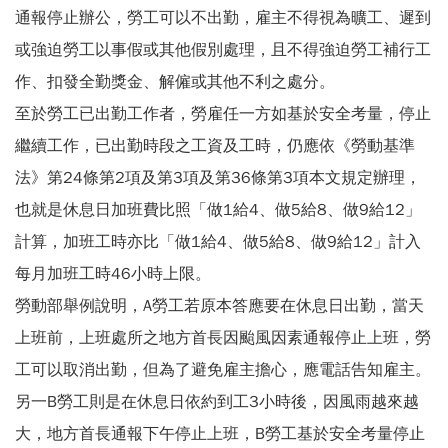
通報停止辦公，勞工可以不出勤，雇主不得視為曠工、遲到
或強迫勞工以事假或其他假別處理，且不得強迫勞工補行工
作、扣發全勤獎金、解僱或其他不利之處分。
至於勞工已出勤工作者，勞雇任一方如基於安全考量，停止
繼續工作，已出勤時段之工資及工時，仍應依《勞動基準
法》第24條第2項及第3項及第36條第3項本文規定辦理，
也就是休息日加班費比照「做1給4、做5給8、做9給12」
計算，加班工時亦比「做1給4、做5給8、做9給12」計入
每月加班工時46小時上限。
勞動部舉例說明，A勞工若原本答應要在休息日出勤，當天
上班前，上班處所之地方首長因颱風因素通報停止上班，勞
工可以取消出勤，但為了避免雇主擔心，應電話告知雇主。
另一B勞工則是在休息日依約到工3小時後，因風雨越來越
大，地方首長通報下午停止上班，B勞工基於安全考量停止