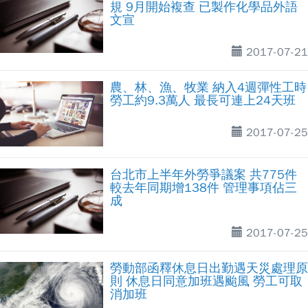
規 9月開始複查 已製作化學品外語
文宣
2017-07-21
農、林、漁、牧業 納入4週彈性工時
勞工約9.3萬人 最長可連上24天班
2017-07-25
台北市上半年外勞爭議案 共775件
較去年同期增138件 管理事項佔三
成
2017-07-25
勞動部函釋休息日出勤遇天災處理原
則 休息日同意加班遇颱風 勞工可取
消加班