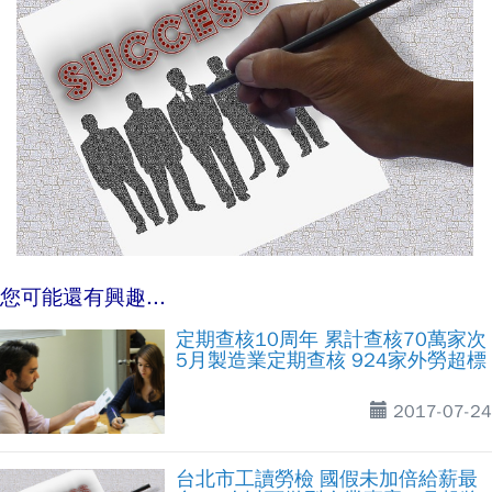
您可能還有興趣...
定期查核10周年 累計查核70萬家次
5月製造業定期查核 924家外勞超標
2017-07-24
台北市工讀勞檢 國假未加倍給薪最