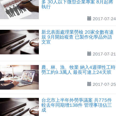
多 30人以下微型企業專案 8月起將
執行
2017-07-24
新北表面處理業勞檢 20家全數有違
規 9月開始複查 已製作化學品外語
文宣
2017-07-21
農、林、漁、牧業 納入4週彈性工時
勞工約9.3萬人 最長可連上24天班
2017-07-25
台北市上半年外勞爭議案 共775件
較去年同期增138件 管理事項佔三
成