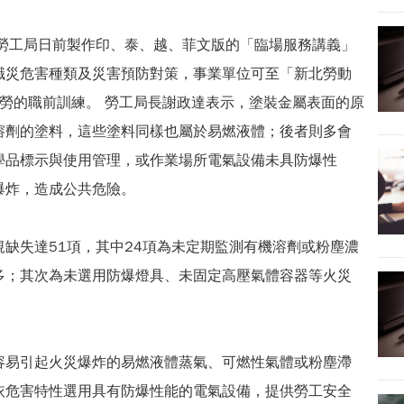
，勞工局日前製作印、泰、越、菲文版的「臨場服務講義」
職災危害種類及災害預防對策，事業單位可至「新北勞動
查詢下載，落實外勞的職前訓練。 勞工局長謝政達表示，塗裝金屬表面的原
溶劑的塗料，這些塗料同樣也屬於易燃液體；後者則多會
學品標示與使用管理，或作業場所電氣設備未具防爆性
爆炸，造成公共危險。
缺失達51項，其中24項為未定期監測有機溶劑或粉塵濃
多；其次為未選用防爆燈具、未固定高壓氣體容器等火災
容易引起火災爆炸的易燃液體蒸氣、可燃性氣體或粉塵滯
依危害特性選用具有防爆性能的電氣設備，提供勞工安全