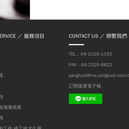
ERVICE
／ 服務項目
CONTACT US
／ 聯繫我們
TEL：04-2320-1155
FAX：04-2320-6622
護
yangluck@ms.yangluck.com.
訂閱揚運電子報
領
魚塭養殖業
務
術工作-移工留才久用